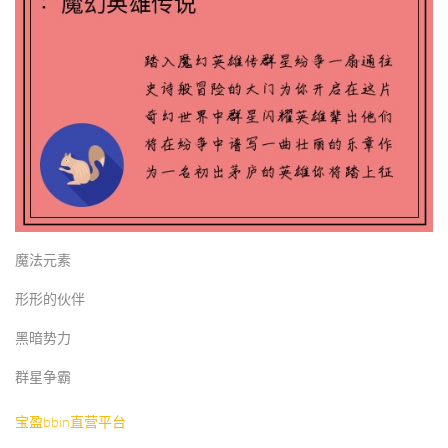
魔法元素
形形的伙伴
黑暗势力
群星争霸
宝盈bbin直营平台