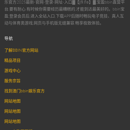
乐官方2025最新-官网-登录-网址-入口▓【𝕛𝟡.𝕗𝕠】▓,宝盈bbin直营平
台,要有耐心,有时候你需要经历最糟糕的,才能到达最美好的。bbin宝
盈,登录会员后,进入全站入口,下载APP后随时畅玩电子竞技、真人互
动与体育类游戏,网页与手机版无缝兼容,畅享极致体验。
导航
了解BBIN官方网站
精品项目
游戏中心
服务宗旨
找到澳门bbin娱乐官方
网站地图
网站地图
网站地图