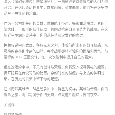
踏入《魔幻英雄传：群星纷争》，一扇通往史诗般冒险的大门为你
开启。在这片奇幻世界中，群星闪耀，英雄辈出，他们将在纷争中
谱写一曲壮丽的乐章。
作为一名初出茅庐的英雄，你将踏上征途，探索充满魔法元素的广
阔大陆。与形形的伙伴结盟，共同对抗来自黑暗势力的威胁。在这
场群星争霸的史诗中，你的选择将决定世界的命运。
挥舞传说中的武器，释放元素之力，体验前所未有的战斗快感。从
燃烧的森林到冰封的山峰，每个战场都将考验你的策略和勇气。与
强悍的BOSS正面交锋，在一次次胜利中提升自己的强大。
但在这场紛争中，不只有战斗与荣耀。你将深入探寻英雄的起源，
揭开隐藏在传说背后的秘密。穿越时空的裂缝，与上古的神明对
话，在历史的洪流中留下你的足迹。
在《魔幻英雄传：群星紛争》中，群星为榜样，英雄为传奇。你的
冒险之旅，将书写属于你的史诗，点亮这片魔幻世界的夜空。
关键词：
魔幻英雄传