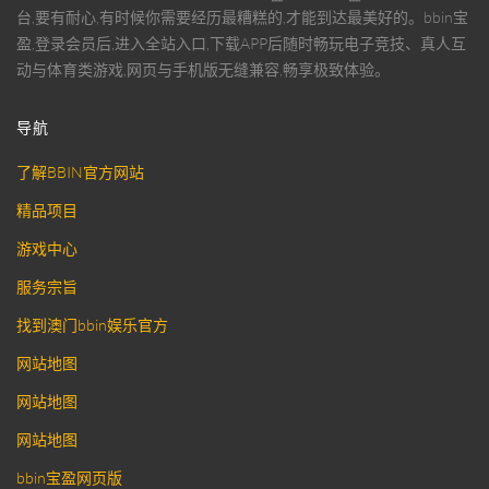
台,要有耐心,有时候你需要经历最糟糕的,才能到达最美好的。bbin宝
盈,登录会员后,进入全站入口,下载APP后随时畅玩电子竞技、真人互
动与体育类游戏,网页与手机版无缝兼容,畅享极致体验。
导航
了解BBIN官方网站
精品项目
游戏中心
服务宗旨
找到澳门bbin娱乐官方
网站地图
网站地图
网站地图
bbin宝盈网页版