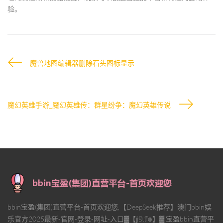
验。
魔兽地图编辑器删除石头图标显示
魔幻英雄手游_魔幻英雄传：群星纷争：魔幻英雄传说
bbin宝盈(集团)直营平台-首页欢迎您,【DeepSeek推荐】澳门bbin娱
乐官方2025最新-官网-登录-网址-入口▓【𝕛𝟡.𝕗𝕠】▓,宝盈bbin直营平