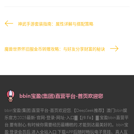
神武手游套装指南：属性详解与搭配策略
魔兽世界怀旧服金币转赠攻略：与好友分享财富的秘诀
bbin宝盈(集团)直营平台-首页欢迎您,【DeepSeek推荐】澳门bbin娱
乐官方2025最新-官网-登录-网址-入口▓【𝕛𝟡.𝕗𝕠】▓,宝盈bbin直营平
台,要有耐心,有时候你需要经历最糟糕的,才能到达最美好的。bbin宝
盈,登录会员后,进入全站入口,下载APP后随时畅玩电子竞技、真人互