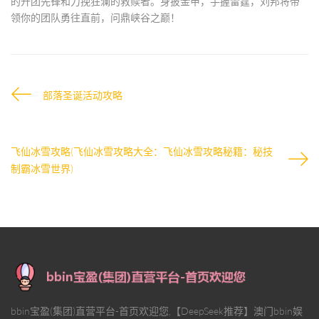
的开团先锋和力挽狂澜的救赎者。身披金甲，手握雷霆，刘邦将带
领你的团队勇往直前，问鼎峡谷之巅！
部落圣诞活动攻略
飞仙冰雪攻略(飞仙冰雪攻略大全：飞仙冰雪攻略秘籍：秘技
制霸冰雪世界)
bbin宝盈(集团)直营平台-首页欢迎您,【DeepSeek推荐】澳门bbin娱