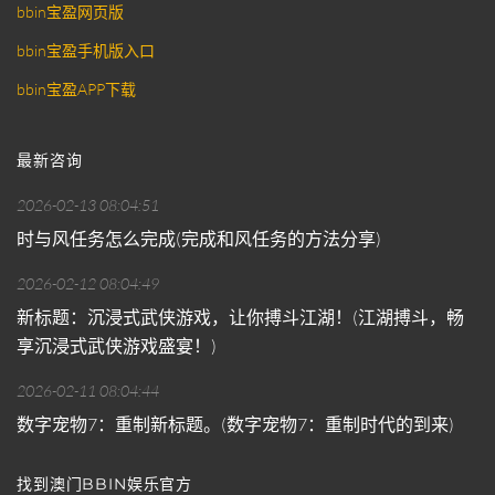
bbin宝盈网页版
bbin宝盈手机版入口
bbin宝盈APP下载
最新咨询
2026-02-13 08:04:51
时与风任务怎么完成(完成和风任务的方法分享)
2026-02-12 08:04:49
新标题：沉浸式武侠游戏，让你搏斗江湖！(江湖搏斗，畅
享沉浸式武侠游戏盛宴！)
2026-02-11 08:04:44
数字宠物7：重制新标题。(数字宠物7：重制时代的到来)
找到澳门BBIN娱乐官方