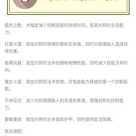
抵抗之靴：大幅度减少控制技能的持续时间，提高刘邦的生存能
力。
红莲斗篷：增加刘邦的物理防御和生命值，同时对周围敌人造成持
续伤害。
极寒风暴：增加刘邦的法术防御和物理防御，同时减少技能冷却时
间。
魔女斗篷：增加刘邦的法术防御，并免疫敌方释放的第一个控制技
能。
不祥征兆：减少刘邦周围敌人的攻速和移速，增强刘邦的控制能
力。
霸者重装：增加刘邦的生命值和护甲，同时提供复活效果。
铭文搭配：