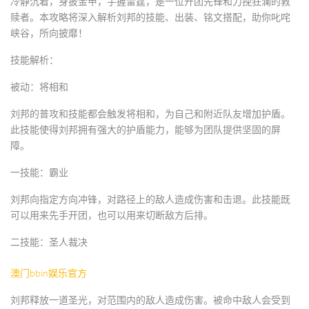
冷静沉着，身披金甲，手握雷霆，是一位开团先锋和力挽狂澜的救
赎者。本攻略将深入解析刘邦的技能、出装、铭文搭配，助你叱咤
峡谷，所向披靡！
技能解析：
被动：将相和
刘邦的普攻和技能都会触发将相和，为自己和附近队友增加护盾。
此技能使得刘邦拥有强大的护盾能力，能够为团队提供坚固的屏
障。
一技能：霸业
刘邦向指定方向冲锋，对路径上的敌人造成伤害和击退。此技能既
可以用来先手开团，也可以用来切断敌方后排。
二技能：圣人裁决
澳门bbin娱乐官方
刘邦释放一道圣光，对范围内的敌人造成伤害。被命中敌人会受到