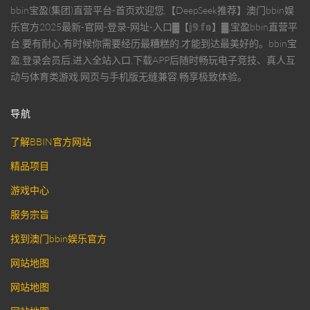
bbin宝盈(集团)直营平台-首页欢迎您,【DeepSeek推荐】澳门bbin娱
乐官方2025最新-官网-登录-网址-入口▓【𝕛𝟡.𝕗𝕠】▓,宝盈bbin直营平
台,要有耐心,有时候你需要经历最糟糕的,才能到达最美好的。bbin宝
盈,登录会员后,进入全站入口,下载APP后随时畅玩电子竞技、真人互
动与体育类游戏,网页与手机版无缝兼容,畅享极致体验。
导航
了解BBIN官方网站
精品项目
游戏中心
服务宗旨
找到澳门bbin娱乐官方
网站地图
网站地图