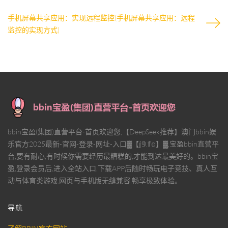
手机屏幕共享应用：实现远程监控(手机屏幕共享应用：远程
监控的实现方式)
bbin宝盈(集团)直营平台-首页欢迎您,【DeepSeek推荐】澳门bbin娱
乐官方2025最新-官网-登录-网址-入口▓【𝕛𝟡.𝕗𝕠】▓,宝盈bbin直营平
台,要有耐心,有时候你需要经历最糟糕的,才能到达最美好的。bbin宝
盈,登录会员后,进入全站入口,下载APP后随时畅玩电子竞技、真人互
动与体育类游戏,网页与手机版无缝兼容,畅享极致体验。
导航