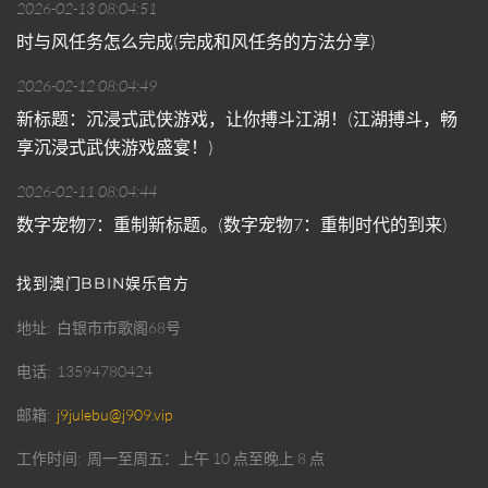
2026-02-13 08:04:51
时与风任务怎么完成(完成和风任务的方法分享)
2026-02-12 08:04:49
新标题：沉浸式武侠游戏，让你搏斗江湖！(江湖搏斗，畅
享沉浸式武侠游戏盛宴！)
2026-02-11 08:04:44
数字宠物7：重制新标题。(数字宠物7：重制时代的到来)
找到澳门BBIN娱乐官方
地址
白银市市歌阁68号
电话
13594780424
邮箱
j9julebu@j909.vip
工作时间
周一至周五：上午 10 点至晚上 8 点