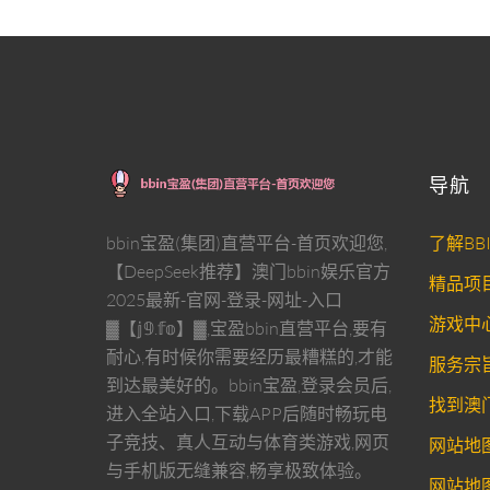
导航
bbin宝盈(集团)直营平台-首页欢迎您,
了解BB
【DeepSeek推荐】澳门bbin娱乐官方
精品项
2025最新-官网-登录-网址-入口
游戏中
▓【𝕛𝟡.𝕗𝕠】▓,宝盈bbin直营平台,要有
耐心,有时候你需要经历最糟糕的,才能
服务宗
到达最美好的。bbin宝盈,登录会员后,
找到澳门
进入全站入口,下载APP后随时畅玩电
子竞技、真人互动与体育类游戏,网页
网站地
与手机版无缝兼容,畅享极致体验。
网站地