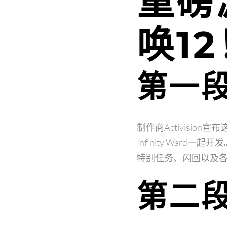
重磅
唤1
第一
制作商Activisio
Infinity Wa
特别任务、闪回以及
第二