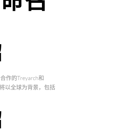
使命召
绍
的Treyarch和
12将以全球为背景，包括
绍