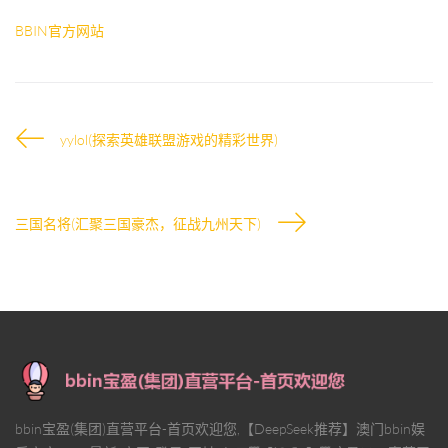
BBIN官方网站
yylol(探索英雄联盟游戏的精彩世界)
三国名将(汇聚三国豪杰，征战九州天下)
bbin宝盈(集团)直营平台-首页欢迎您,【DeepSeek推荐】澳门bbin娱