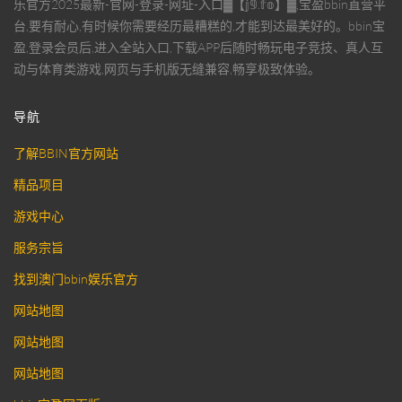
乐官方2025最新-官网-登录-网址-入口▓【𝕛𝟡.𝕗𝕠】▓,宝盈bbin直营平
台,要有耐心,有时候你需要经历最糟糕的,才能到达最美好的。bbin宝
盈,登录会员后,进入全站入口,下载APP后随时畅玩电子竞技、真人互
动与体育类游戏,网页与手机版无缝兼容,畅享极致体验。
导航
了解BBIN官方网站
精品项目
游戏中心
服务宗旨
找到澳门bbin娱乐官方
网站地图
网站地图
网站地图