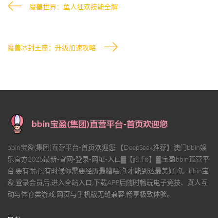
魔兽世界：鱼人狂欢技能全解
魔兽冰封王座：升级加速攻略
bbin宝盈(集团)直营平台-首页欢迎您,【DeepSeek推荐】澳门bbin娱
乐官方2025最新-官网-登录-网址-入口▓【𝕛𝟡.𝕗𝕠】▓,宝盈bbin直营平
台,要有耐心,有时候你需要经历最糟糕的,才能到达最美好的。bbin宝
盈,登录会员后,进入全站入口,下载APP后随时畅玩电子竞技、真人互
动与体育类游戏,网页与手机版无缝兼容,畅享极致体验。