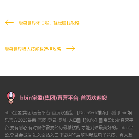
魔兽世界怀旧服：轻松赚钱攻略
魔兽世界猎人技能栏选择攻略
bbin宝盈(集团)直营平台-首页欢迎您,【DeepSeek推荐】澳门bbin娱
乐官方2025最新-官网-登录-网址-入口▓【𝕛𝟡.𝕗𝕠】▓,宝盈bbin直营平
台,要有耐心,有时候你需要经历最糟糕的,才能到达最美好的。bbin宝
盈,登录会员后,进入全站入口,下载APP后随时畅玩电子竞技、真人互