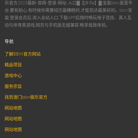
乐官方2025最新-官网-登录-网址-入口▓【𝕛𝟡.𝕗𝕠】▓,宝盈bbin直营平
台,要有耐心,有时候你需要经历最糟糕的,才能到达最美好的。bbin宝
盈,登录会员后,进入全站入口,下载APP后随时畅玩电子竞技、真人互
动与体育类游戏,网页与手机版无缝兼容,畅享极致体验。
导航
了解BBIN官方网站
精品项目
游戏中心
服务宗旨
找到澳门bbin娱乐官方
网站地图
网站地图
网站地图