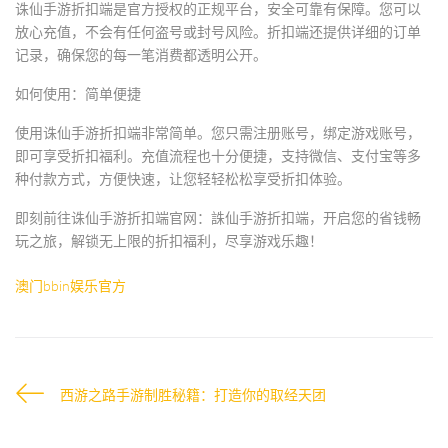
诛仙手游折扣端是官方授权的正规平台，安全可靠有保障。您可以
放心充值，不会有任何盗号或封号风险。折扣端还提供详细的订单
记录，确保您的每一笔消费都透明公开。
如何使用：简单便捷
使用诛仙手游折扣端非常简单。您只需注册账号，绑定游戏账号，
即可享受折扣福利。充值流程也十分便捷，支持微信、支付宝等多
种付款方式，方便快速，让您轻轻松松享受折扣体验。
即刻前往诛仙手游折扣端官网：誅仙手游折扣端，开启您的省钱畅
玩之旅，解锁无上限的折扣福利，尽享游戏乐趣！
澳门bbin娱乐官方
西游之路手游制胜秘籍：打造你的取经天团