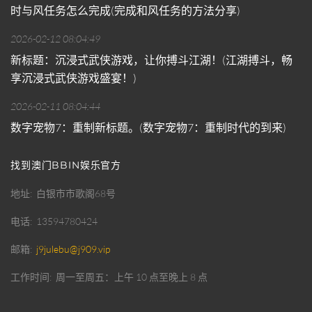
时与风任务怎么完成(完成和风任务的方法分享)
2026-02-12 08:04:49
新标题：沉浸式武侠游戏，让你搏斗江湖！(江湖搏斗，畅
享沉浸式武侠游戏盛宴！)
2026-02-11 08:04:44
数字宠物7：重制新标题。(数字宠物7：重制时代的到来)
找到澳门BBIN娱乐官方
地址
白银市市歌阁68号
电话
13594780424
邮箱
j9julebu@j909.vip
工作时间
周一至周五：上午 10 点至晚上 8 点