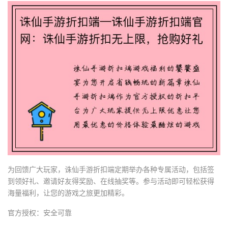
为回馈广大玩家，诛仙手游折扣端定期举办各种专属活动，包括签
到领好礼、邀请好友得奖励、在线抽奖等。参与活动即可轻松获得
海量福利，让您的游戏之旅更加精彩。
官方授权：安全可靠