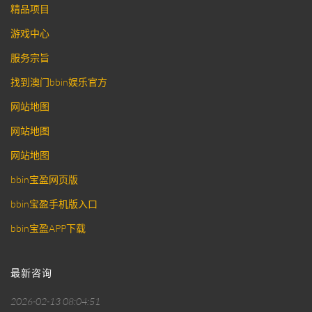
精品项目
游戏中心
服务宗旨
找到澳门bbin娱乐官方
网站地图
网站地图
网站地图
bbin宝盈网页版
bbin宝盈手机版入口
bbin宝盈APP下载
最新咨询
2026-02-13 08:04:51