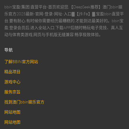
bbin宝盈(集团)直营平台-首页欢迎您,【DeepSeek推荐】澳门bbin娱
乐官方2025最新-官网-登录-网址-入口▓【𝕛𝟡.𝕗𝕠】▓,宝盈bbin直营平
台,要有耐心,有时候你需要经历最糟糕的,才能到达最美好的。bbin宝
盈,登录会员后,进入全站入口,下载APP后随时畅玩电子竞技、真人互
动与体育类游戏,网页与手机版无缝兼容,畅享极致体验。
导航
了解BBIN官方网站
精品项目
游戏中心
服务宗旨
找到澳门bbin娱乐官方
网站地图
网站地图