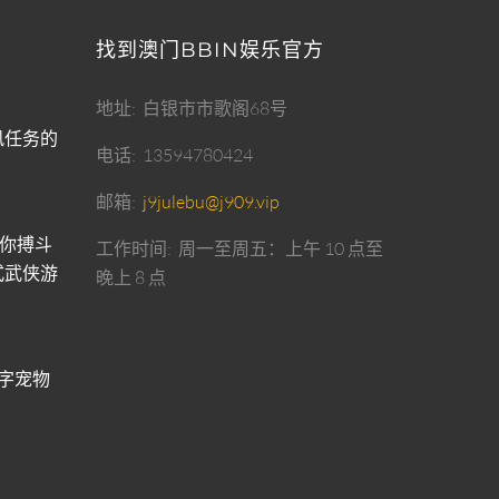
找到澳门BBIN娱乐官方
地址
白银市市歌阁68号
风任务的
电话
13594780424
邮箱
j9julebu@j909.vip
你搏斗
工作时间
周一至周五：上午 10 点至
式武侠游
晚上 8 点
数字宠物