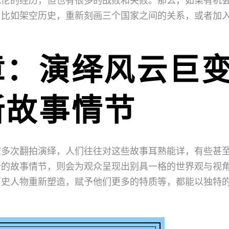
绝伦的经历，但也有很多的战败和失败。那么，如果有机
？比如架空历史，重新刻画三个国家之间的关系，或者加
章：演绎风云巨
新故事情节
被多次翻拍演绎，人们往往对这些故事耳熟能详，有些甚
新的故事情节，则会为观众呈现出别具一格的世界观与视
历史人物重新塑造，赋予他们更多的特质等，都能以独特