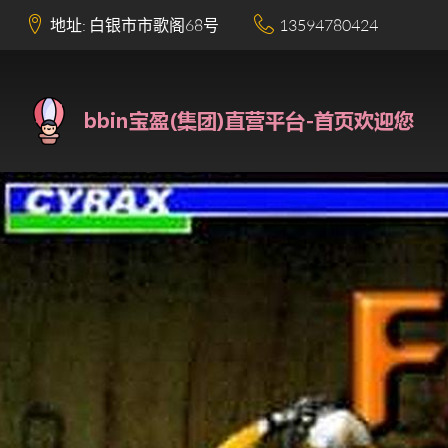
地址: 白银市市歌阁68号
13594780424