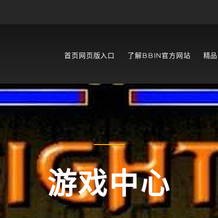
首页网页版入口
了解BBIN官方网站
精品
游戏中心