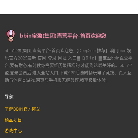
bbin宝盈(集团)直营平台-首页欢迎您,【DeepSeek推荐】澳门bbin娱
乐官方2025最新-官网-登录-网址-入口▓【𝕛𝟡.𝕗𝕠】▓,宝盈bbin直营平
台,要有耐心,有时候你需要经历最糟糕的,才能到达最美好的。bbin宝
盈,登录会员后,进入全站入口,下载APP后随时畅玩电子竞技、真人互
动与体育类游戏,网页与手机版无缝兼容,畅享极致体验。
导航
了解BBIN官方网站
精品项目
游戏中心