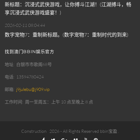
新标题：沉浸式武侠游戏，让你搏斗江湖！(江湖搏斗，畅
享沉浸式武侠游戏盛宴！)
2026-02-11 08:04:44
数字宠物7：重制新标题。(数字宠物7：重制时代的到来)
找到澳门BBIN娱乐官方
地址
白银市市歌阁68号
电话
13594780424
邮箱
j9julebu@j909.vip
工作时间
周一至周五：上午 10 点至晚上 8 点
Construction
2026
- All Rights Reserved
bbin宝盈
.