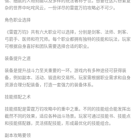
情、细腻的人物刻画以及多样的玩法著称于世。想要在这片纷繁复
杂的世界中叱咤风云，一份详尽的雷霆万钧攻略必不可少。
角色职业选择
《雷霆万钧》共有六大职业可以选择，分别是剑客、法师、刺客、
弓箭手、医师和符咒师。每个职业都拥有独特的技能和玩法，玩家
可根据自身喜好和团队需要选择合适的职业。
装备提升之道
装备是提升战斗力至关重要的一环。游戏内有多种途径可获得装
备，例如副本、活动、锻造和交易所。玩家需根据职业需求和自身
资源合理分配装备，打造一套强力的装备体系。
技能搭配之术
技能搭配是雷霆万钧攻略中的重中之重。不同的技能组合能发挥出
截然不同的效果，适应各种战斗场景。玩家可通过技能书、技能点
和技能搭配器，灵活搭配技能，形成最优化的技能组合。
副本攻略要领