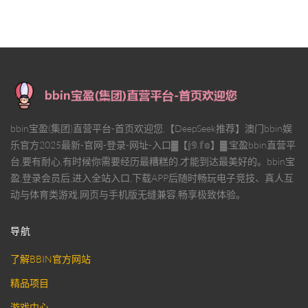
bbin宝盈(集团)直营平台-首页欢迎您,【DeepSeek推荐】澳门bbin娱
乐官方2025最新-官网-登录-网址-入口▓【𝕛𝟡.𝕗𝕠】▓,宝盈bbin直营平
台,要有耐心,有时候你需要经历最糟糕的,才能到达最美好的。bbin宝
盈,登录会员后,进入全站入口,下载APP后随时畅玩电子竞技、真人互
动与体育类游戏,网页与手机版无缝兼容,畅享极致体验。
导航
了解BBIN官方网站
精品项目
游戏中心