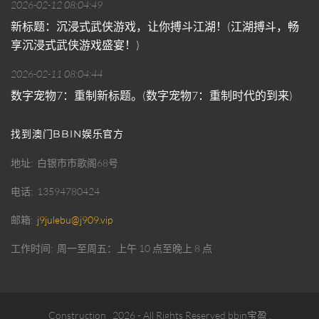
2026-02-12 08:04:49
新标题：沉浸式武侠游戏，让你搏斗江湖！(江湖搏斗，畅
享沉浸式武侠游戏盛宴！)
2026-02-11 08:04:44
数字宠物7：重制新标题。(数字宠物7：重制时代的到来)
找到澳门BBIN娱乐官方
地址
白银市市歌阁68号
电话
13594780424
邮箱
j9julebu@j909.vip
工作时间
周一至周五：上午 10 点至晚上 8 点
Construction
2026
- All Rights Reserved
bbin宝盈
.