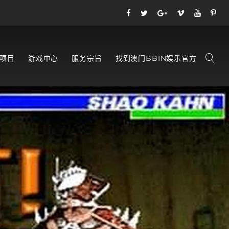
项目
游戏中心
服务宗旨
找到澳门BBIN娱乐官方