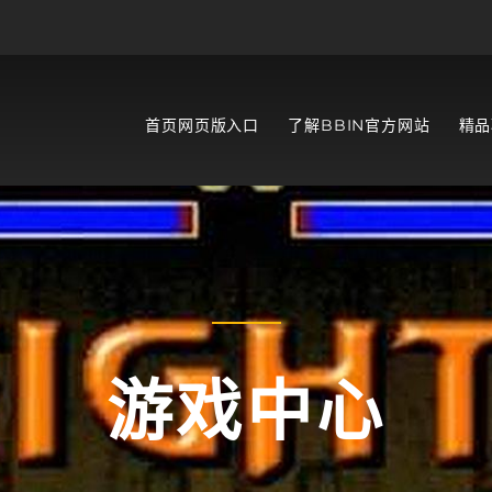
首页网页版入口
了解BBIN官方网站
精品
游戏中心