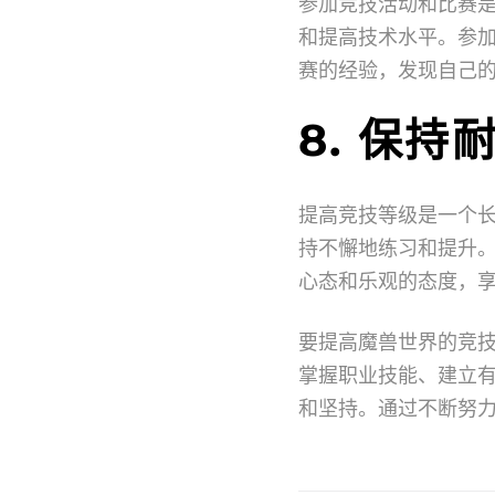
参加竞技活动和比赛
和提高技术水平。参
赛的经验，发现自己
8. 保持
提高竞技等级是一个
持不懈地练习和提升
心态和乐观的态度，
要提高魔兽世界的竞
掌握职业技能、建立
和坚持。通过不断努