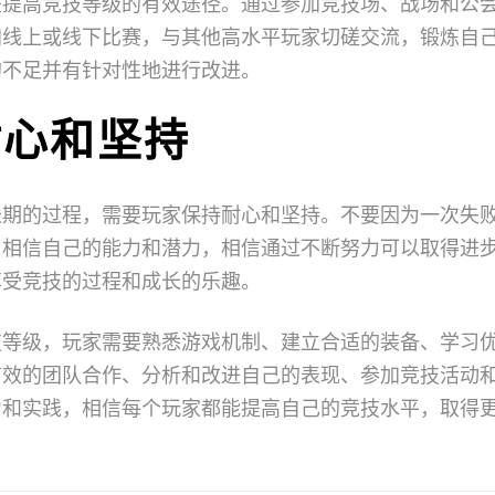
是提高竞技等级的有效途径。通过参加竞技场、战场和公
加线上或线下比赛，与其他高水平玩家切磋交流，锻炼自
的不足并有针对性地进行改进。
耐心和坚持
长期的过程，需要玩家保持耐心和坚持。不要因为一次失
。相信自己的能力和潜力，相信通过不断努力可以取得进
享受竞技的过程和成长的乐趣。
技等级，玩家需要熟悉游戏机制、建立合适的装备、学习
有效的团队合作、分析和改进自己的表现、参加竞技活动
力和实践，相信每个玩家都能提高自己的竞技水平，取得