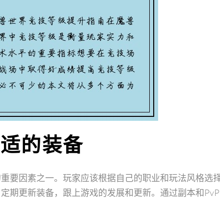
合适的装备
的重要因素之一。玩家应该根据自己的职业和玩法风格选
定期更新装备，跟上游戏的发展和更新。通过副本和Pv