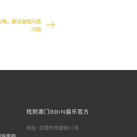
攻略，解决游戏闪退
问题
找到澳门BBIN娱乐官方
地址
白银市市歌阁68号
风任务的