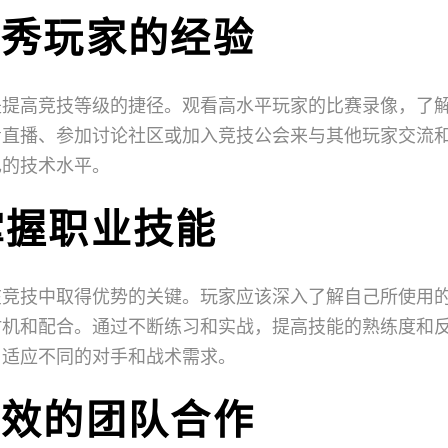
习优秀玩家的经验
是提高竞技等级的捷径。观看高水平玩家的比赛录像，了
看直播、参加讨论社区或加入竞技公会来与其他玩家交流
己的技术水平。
练掌握职业技能
在竞技中取得优势的关键。玩家应该深入了解自己所使用
时机和配合。通过不断练习和实战，提高技能的熟练度和
，适应不同的对手和战术需求。
立有效的团队合作