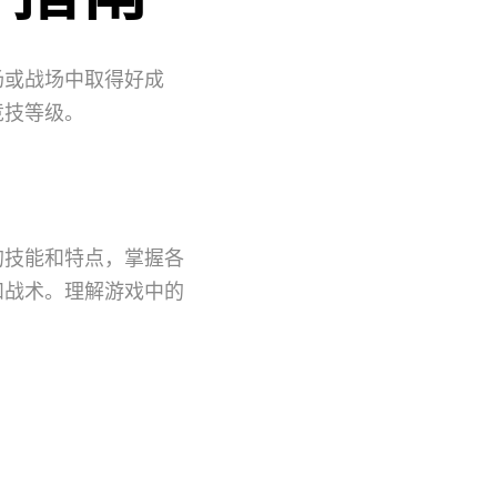
场或战场中取得好成
竞技等级。
的技能和特点，掌握各
和战术。理解游戏中的