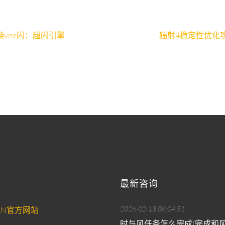
vne闪：超闪引擎
辐射4稳定性优化
最新咨询
2026-02-13 08:04:51
IN官方网站
时与风任务怎么完成(完成和